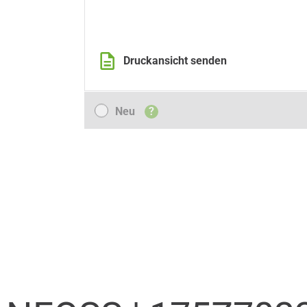
Druckansicht senden
Neu
Neu
?