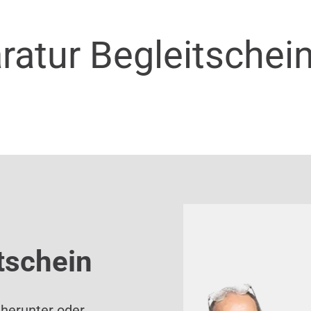
ratur Begleitschei
tschein
 herunter oder