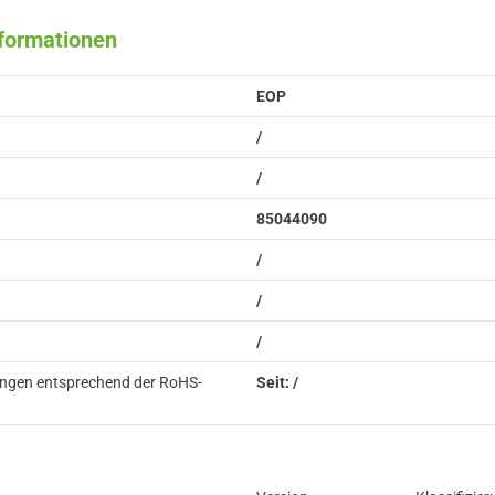
nformationen
EOP
/
/
85044090
/
/
/
ungen entsprechend der RoHS-
Seit: /