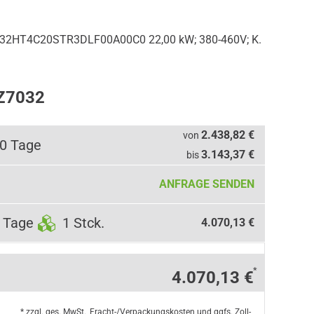
32HT4C20STR3DLF00A00C0 22,00 kW; 380-460V; K.
5Z7032
2.438,82 €
von
10 Tage
3.143,37 €
bis
ANFRAGE SENDEN
 Tage
1 Stck.
4.070,13 €
*
4.070,13 €
* zzgl. ges. MwSt., Fracht-/Verpackungskosten und ggfs. Zoll-