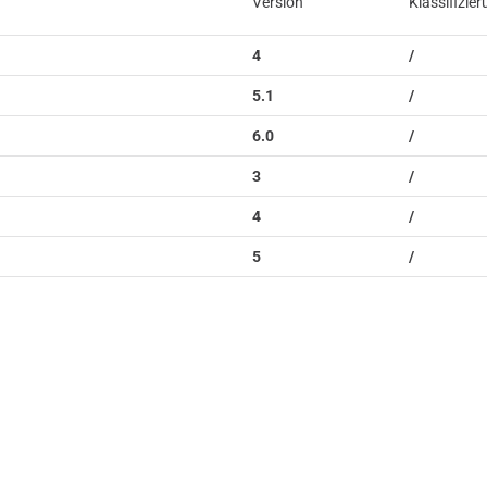
Version
Klassifizie
4
/
5.1
/
6.0
/
3
/
4
/
5
/