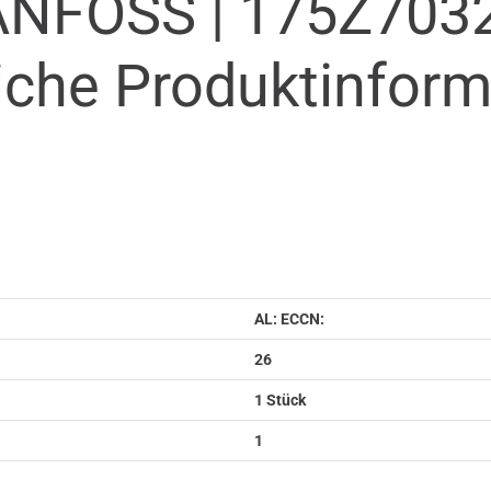
ANFOSS |
175Z703
iche Produkt­infor
AL: ECCN:
26
1 Stück
1