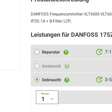
DANFOSS Frequenzumrichter VLT6000 VLT60
IP20; 1A + B-Filter; LCP;
Leistungen für DANFOSS 17
Reparatur
7-
Reparatur
?
Austausch
Austausch
?
Gebraucht
3-5
Gebraucht
?
Menge
1