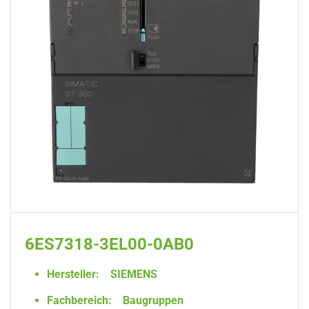
6ES7318-3EL00-0AB0
Hersteller:
SIEMENS
Fachbereich:
Baugruppen