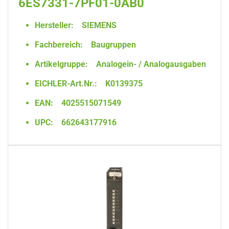
6ES7331-7PF01-0AB0
Hersteller:
SIEMENS
Fachbereich:
Baugruppen
Artikelgruppe:
Analogein- / Analogausgaben
EICHLER-Art.Nr.:
K0139375
EAN:
4025515071549
UPC:
662643177916