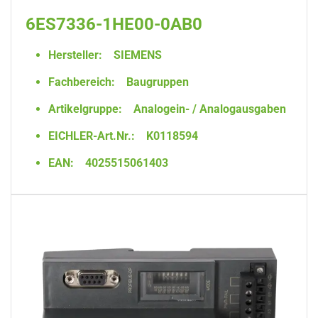
6ES7336-1HE00-0AB0
Hersteller:
SIEMENS
Fachbereich:
Baugruppen
Artikelgruppe:
Analogein- / Analogausgaben
EICHLER-Art.Nr.:
K0118594
EAN:
4025515061403