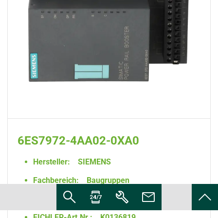
6ES7972-4AA02-0XA0
Hersteller:
SIEMENS
Fachbereich:
Baugruppen
Artikelgruppe:
Kommunikationsbaugruppen
EICHLER-Art.Nr.:
K0136819