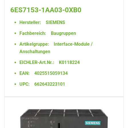
6ES7153-1AA03-0XB0
Hersteller:
SIEMENS
Fachbereich:
Baugruppen
Artikelgruppe:
Interface-Module /
Anschaltungen
EICHLER-Art.Nr.:
K0118224
EAN:
4025515059134
UPC:
662643223101