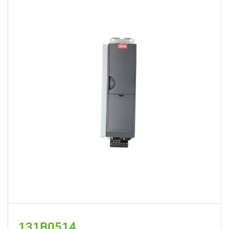
131B0514