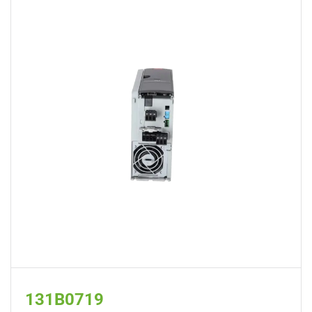
131B0719