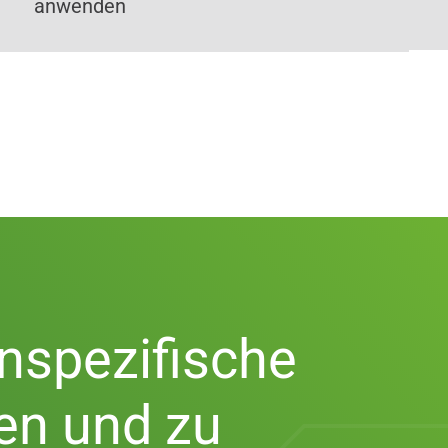
anwenden
nspezifische
en und zu