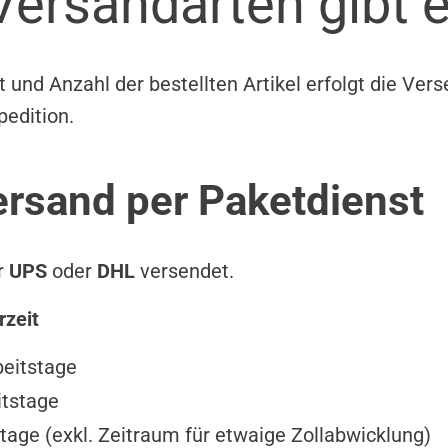
ersandarten gibt 
 und Anzahl der bestellten Artikel erfolgt die Ver
pedition.
rsand per Paketdienst
er
UPS
oder
DHL
versendet.
rzeit
beitstage
itstage
tage (exkl. Zeitraum für etwaige Zollabwicklung)