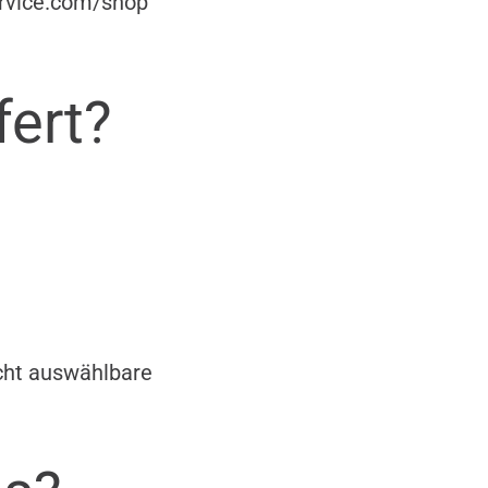
ervice.com/shop
fert?
cht auswählbare