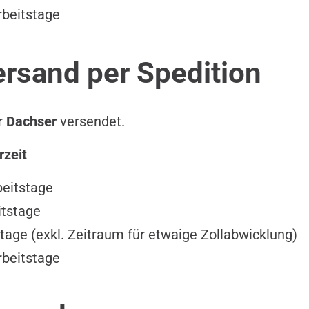
rbeitstage
rsand per Spedition
er
Dachser
versendet.
rzeit
beitstage
itstage
tage (exkl. Zeitraum für etwaige Zollabwicklung)
rbeitstage