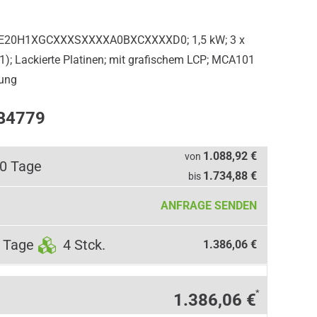
5E20H1XGCXXXSXXXXA0BXCXXXXD0; 1,5 kW; 3 x
1); Lackierte Platinen; mit grafischem LCP; MCA101
gung
1B4779
1.088,92 €
von
10 Tage
1.734,88 €
bis
ANFRAGE SENDEN
 Tage
4 Stck.
1.386,06 €
*
1.386,06 €