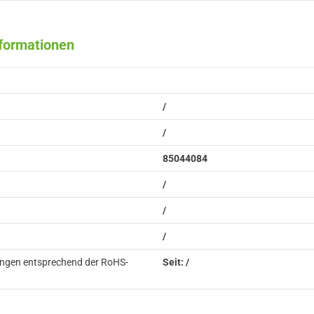
nformationen
/
/
85044084
/
/
/
ungen entsprechend der RoHS-
Seit: /