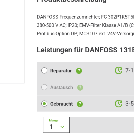
DANFOSS Frequenzumrichter; FC-302P1K5T
380-500 V AC; IP20; EMV-Filter Klasse A1/B (C
Profibus-Option DP; MCB107 ext. 24V-Versor
Leistungen für DANFOSS 13
Reparatur
7-
Reparatur
?
Austausch
Austausch
?
Gebraucht
3-5
Gebraucht
?
Menge
1