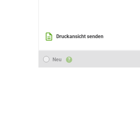
Druckansicht senden
Neu
Neu
?