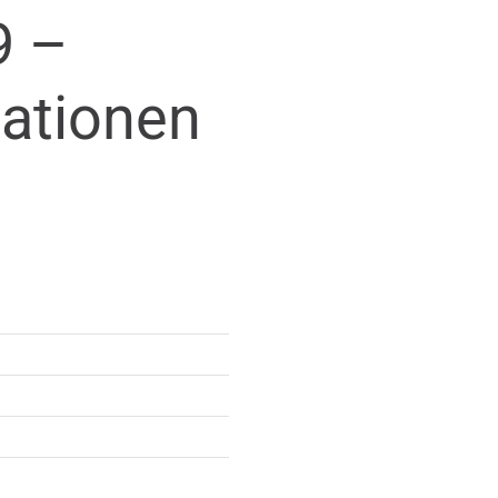
9 –
mationen