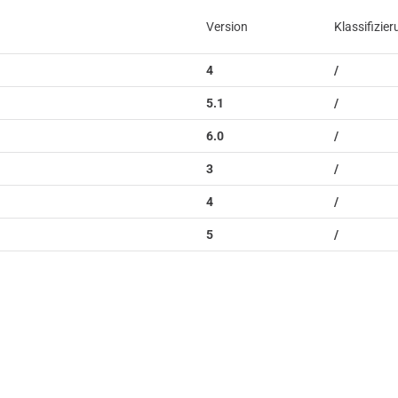
Version
Klassifizie
4
/
5.1
/
6.0
/
3
/
4
/
5
/