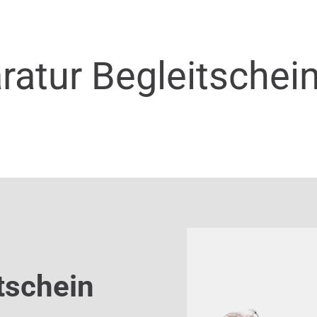
ratur Begleitschei
tschein