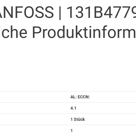
ANFOSS |
131B477
iche Produkt­infor
AL: ECCN:
4.1
1 Stück
1