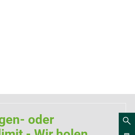
gen- oder
imit - Wir holen