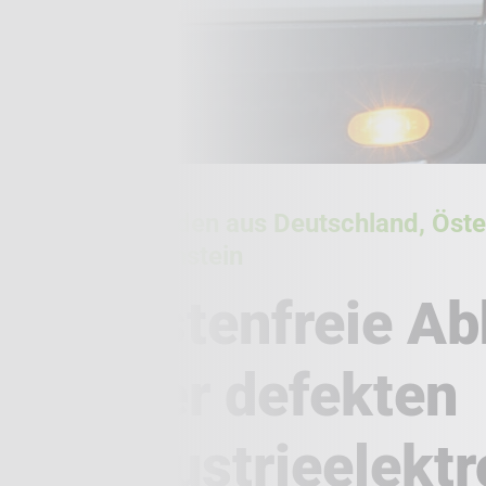
Für Kunden aus Deutschland, Öste
Liechtenstein
Kostenfreie A
Ihrer defekten
Industrieelektr