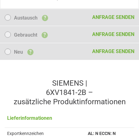
Austausch
ANFRAGE SENDEN
Austausch
?
Gebraucht
ANFRAGE SENDEN
Gebraucht
?
Neu
ANFRAGE SENDEN
Neu
?
SIEMENS |
6XV1841-2B –
zusätzliche Produkt­informationen
Lieferinformationen
Exportkennzeichen
AL: N ECCN: N