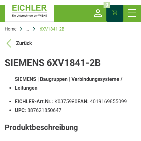
0
Home
...
6XV1841-2B
Zurück
SIEMENS 6XV1841-2B
SIEMENS
|
Baugruppen
|
Verbindungssysteme /
Leitungen
EICHLER-Art.Nr.:
K0375930
EAN:
4019169855099
UPC:
887621850647
Produktbeschreibung