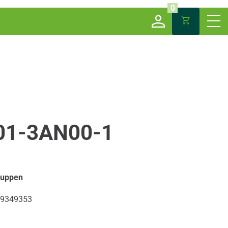
0
01-3AN00-1
ruppen
9349353