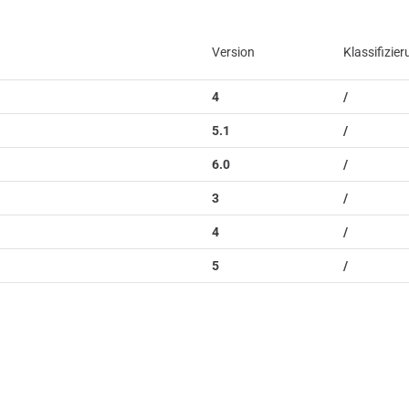
Version
Klassifizie
4
/
5.1
/
6.0
/
3
/
4
/
5
/