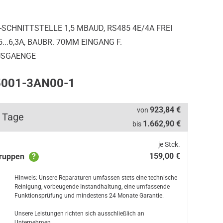
CHNITTSTELLE 1,5 MBAUD, RS485 4E/4A FREI
...6,3A, BAUBR. 70MM EINGANG F.
USGAENGE
F5001-3AN00-1
923,84 €
von
 Tage
1.662,90 €
bis
je Stck.
159,00 €
gruppen
?
Hinweis: Unsere Reparaturen umfassen stets eine technische
Reinigung, vorbeugende Instandhaltung, eine umfassende
Funktionsprüfung und mindestens 24 Monate Garantie.
Unsere Leistungen richten sich ausschließlich an
Unternehmen.