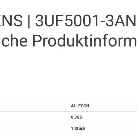
NS |
3UF5001-3AN
iche Produkt­infor
AL: ECCN:
0.785
1 Stück