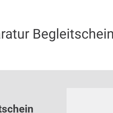
ratur Begleitschei
tschein