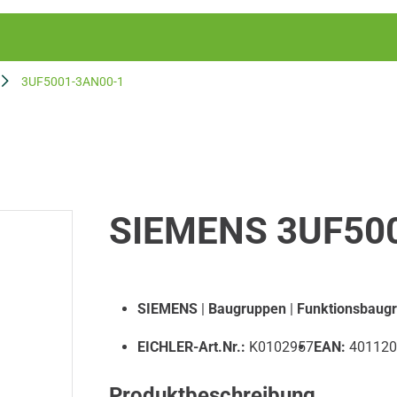
3UF5001-3AN00-1
SIEMENS 3UF50
SIEMENS
|
Baugruppen
|
Funktionsbaug
EICHLER-Art.Nr.:
K0102957
EAN:
401120
Produktbeschreibung