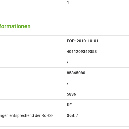
1
nformationen
EOP: 2010-10-01
4011209349353
/
85365080
/
5836
DE
ungen entsprechend der RoHS-
Seit: /