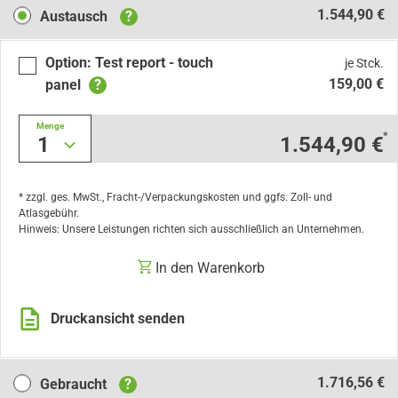
Austausch
1.544,90 €
Austausch
?
Option: Test report - touch
je Stck.
159,00 €
panel
?
Menge
*
1
1.544,90 €
* zzgl. ges. MwSt., Fracht-/Verpackungskosten und ggfs. Zoll- und
Atlasgebühr.
Hinweis: Unsere Leistungen richten sich ausschließlich an Unternehmen.
In den Warenkorb
Druckansicht senden
Gebraucht
1.716,56 €
Gebraucht
?