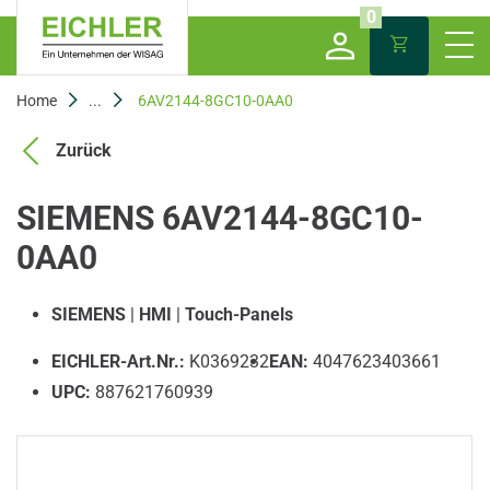
0
Home
...
6AV2144-8GC10-0AA0
Zurück
SIEMENS 6AV2144-8GC10-
0AA0
SIEMENS
|
HMI
|
Touch-Panels
EICHLER-Art.Nr.:
K0369232
EAN:
4047623403661
UPC:
887621760939