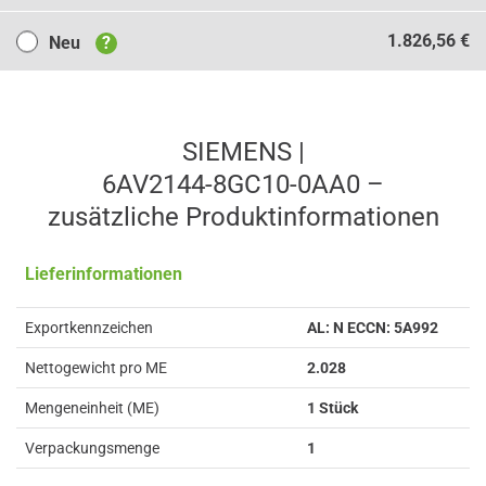
Neu
1.826,56 €
Neu
?
SIEMENS |
6AV2144-8GC10-0AA0 –
zusätzliche Produkt­informationen
Lieferinformationen
Exportkennzeichen
AL: N ECCN: 5A992
Nettogewicht pro ME
2.028
Mengeneinheit (ME)
1 Stück
Verpackungsmenge
1