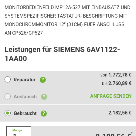
MONITORBEDIENFELD MP12A-527 MIT EINBAUSATZ UND
SYSTEMSPEZIFISCHER TASTATUR- BESCHRIFTUNG MIT
MONOCHROMMONITOR 12" (31CM) FUER ANSCHLUSS
AN CP526/CP527
Leistungen für SIEMENS 6AV1122-
1AA00
Reparatur
1.772,78 €
von
Reparatur
?
2.760,89 €
bis
Austausch
ANFRAGE SENDEN
Austausch
?
Gebraucht
2.182,56 €
Gebraucht
?
Menge
*