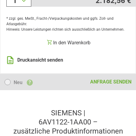
1
2.182,56 €
* zzgl. ges. MwSt., Fracht-/Verpackungskosten und ggfs. Zoll- und
Atlasgebühr.
Hinweis: Unsere Leistungen richten sich ausschließlich an Unternehmen.
In den Warenkorb
Druckansicht senden
Neu
ANFRAGE SENDEN
Neu
?
SIEMENS |
6AV1122-1AA00 –
zusätzliche Produkt­informationen