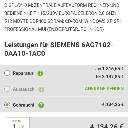
DISPLAY; 0 M; ZENTRALE AUFBAUFORM RECHNER- UND
BEDIENEINHEIT 115/230V EUROPA; CELERON 2,0 GHZ;
512 MBYTE DDR400 SDRAM; CD-ROM; WINDOWS XP SP1
PROFESSIONAL MUI (EN,DE,FR,IT,SP,JP,CHN,KOR)
Leistungen für SIEMENS 6AG7102-
0AA10-1AC0
Reparatur
1.816,65 €
von
Reparatur
?
3.137,85 €
bis
Austausch
ANFRAGE SENDEN
Austausch
?
Gebraucht
4.134,26 €
Gebraucht
?
Menge
*
1
4.134,26 €