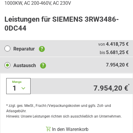
1000KW, AC 200-460V, AC 230V
Leistungen für SIEMENS 3RW3486-
0DC44
Reparatur
4.418,75 €
von
Reparatur
?
5.681,25 €
bis
Austausch
7.954,20 €
Austausch
?
Menge
*
1
7.954,20 €
* zzgl. ges. MwSt., Fracht-/Verpackungskosten und ggfs. Zoll- und
Atlasgebühr.
Hinweis: Unsere Leistungen richten sich ausschließlich an Unternehmen.
In den Warenkorb