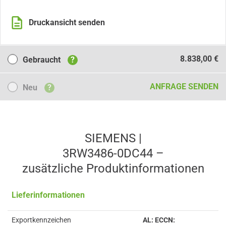
Druckansicht senden
Gebraucht
8.838,00 €
Gebraucht
?
Neu
ANFRAGE SENDEN
Neu
?
SIEMENS |
3RW3486-0DC44 –
zusätzliche Produkt­informationen
Lieferinformationen
Exportkennzeichen
AL: ECCN: