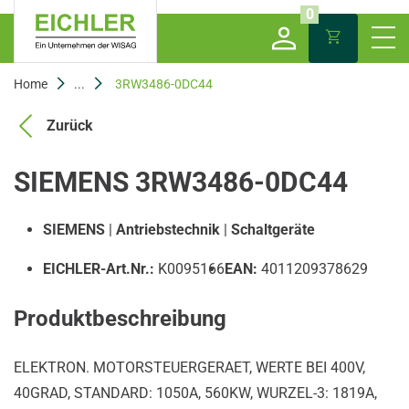
0
Home
...
3RW3486-0DC44
Zurück
SIEMENS 3RW3486-0DC44
SIEMENS
|
Antriebstechnik
|
Schaltgeräte
EICHLER-Art.Nr.:
K0095166
EAN:
4011209378629
Produktbeschreibung
ELEKTRON. MOTORSTEUERGERAET, WERTE BEI 400V,
40GRAD, STANDARD: 1050A, 560KW, WURZEL-3: 1819A,