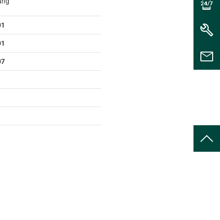
rung
01
01
07