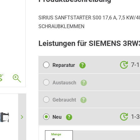
SIRIUS SANFTSTARTER S00 17,6 A, 7,5 KW/400
SCHRAUBKLEMMEN
Leistungen für SIEMENS 3R
Reparatur
7-
Reparatur
?
Austausch
Austausch
?
Gebraucht
Gebraucht
?
Neu
1-3
Neu
?
Menge