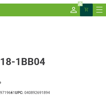
0
18-1BB04
e
9719651
UPC:
040892691894