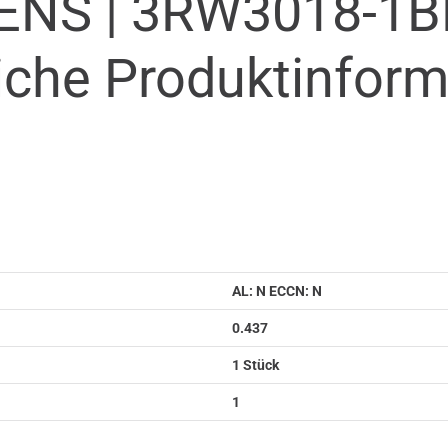
ENS |
3RW3018-1B
iche Produkt­infor
AL: N ECCN: N
0.437
1 Stück
1