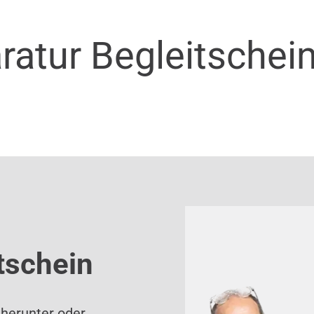
ratur Begleitschei
tschein
 herunter oder