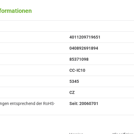
nformationen
4011209719651
040892691894
85371098
CC-IC10
5345
CZ
ungen entsprechend der RoHS-
Seit: 20060701