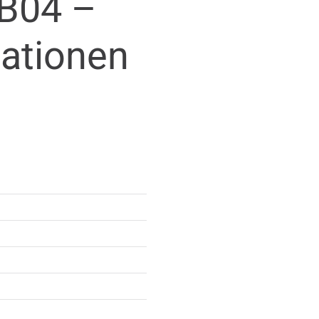
B04 –
mationen