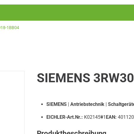
18-1BB04
SIEMENS 3RW30
SIEMENS
|
Antriebstechnik
|
Schaltgerät
EICHLER-Art.Nr.:
K0214591
EAN:
401120
Produktbeschreibung