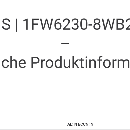
S |
1FW6230-8WB
–
iche Produkt­infor
AL: N ECCN: N