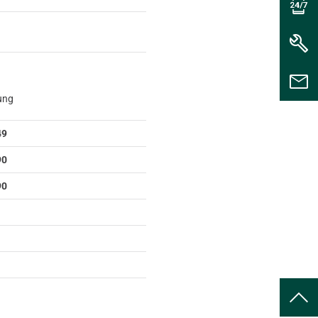
rung
49
90
90