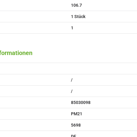
106.7
1 Stück
1
nformationen
/
/
85030098
PM21
5698
DE