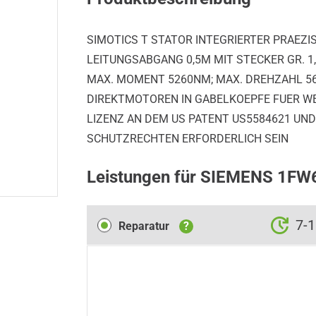
SIMOTICS T STATOR INTEGRIERTER PRAEZI
LEITUNGSABGANG 0,5M MIT STECKER GR. 1
MAX. MOMENT 5260NM; MAX. DREHZAHL 56U
DIREKTMOTOREN IN GABELKOEPFE FUER W
LIZENZ AN DEM US PATENT US5584621 U
SCHUTZRECHTEN ERFORDERLICH SEIN
Leistungen für SIEMENS 1F
Reparatur
7-
Reparatur
?