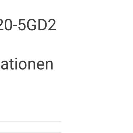
20-5GD2
mationen