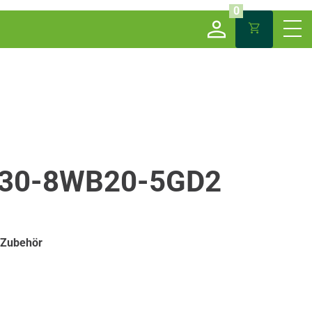
0
30-8WB20-5GD2
 Zubehör