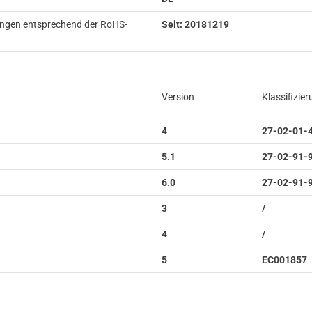
ungen entsprechend der RoHS-
Seit: 20181219
Version
Klassifizie
4
27-02-01-
5.1
27-02-91-
6.0
27-02-91-
3
/
4
/
5
EC001857