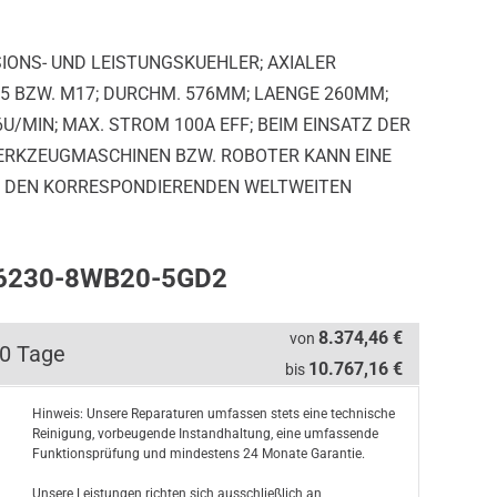
SIONS- UND LEISTUNGSKUEHLER; AXIALER
,5 BZW. M17; DURCHM. 576MM; LAENGE 260MM;
/MIN; MAX. STROM 100A EFF; BEIM EINSATZ DER
ERKZEUGMASCHINEN BZW. ROBOTER KANN EINE
ND DEN KORRESPONDIERENDEN WELTWEITEN
W6230-8WB20-5GD2
8.374,46 €
von
10 Tage
10.767,16 €
bis
Hinweis: Unsere Reparaturen umfassen stets eine technische
Reinigung, vorbeugende Instandhaltung, eine umfassende
Funktionsprüfung und mindestens 24 Monate Garantie.
Unsere Leistungen richten sich ausschließlich an