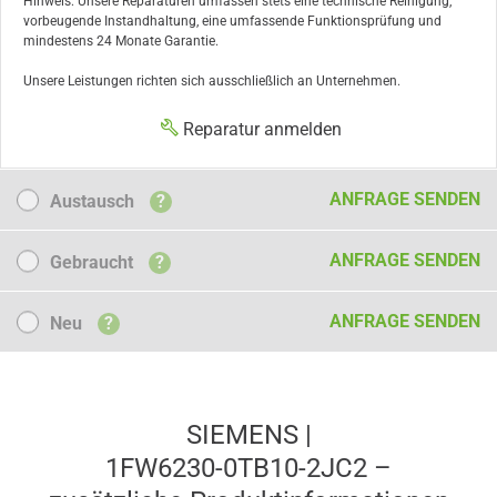
Hinweis: Unsere Reparaturen umfassen stets eine technische Reinigung,
vorbeugende Instandhaltung, eine umfassende Funktionsprüfung und
mindestens 24 Monate Garantie.
Unsere Leistungen richten sich ausschließlich an Unternehmen.
Reparatur anmelden
Austausch
ANFRAGE SENDEN
Austausch
?
Gebraucht
ANFRAGE SENDEN
Gebraucht
?
Neu
ANFRAGE SENDEN
Neu
?
SIEMENS |
1FW6230-0TB10-2JC2 –