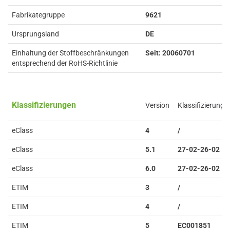
Fabrikategruppe
9621
Ursprungsland
DE
Einhaltung der Stoffbeschränkungen
Seit: 20060701
entsprechend der RoHS-Richtlinie
Klassifizierungen
Version
Klassifizierung
eClass
4
/
eClass
5.1
27-02-26-02
eClass
6.0
27-02-26-02
ETIM
3
/
ETIM
4
/
ETIM
5
EC001851