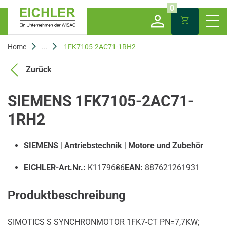
0
Home
...
1FK7105-2AC71-1RH2
Zurück
SIEMENS 1FK7105-2AC71-
1RH2
SIEMENS
|
Antriebstechnik
|
Motore und Zubehör
EICHLER-Art.Nr.:
K1179686
EAN:
887621261931
Produktbeschreibung
SIMOTICS S SYNCHRONMOTOR 1FK7-CT PN=7,7KW;