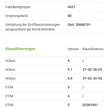
Fabrikategruppe
9621
Ursprungsland
DE
Einhaltung der Stoffbeschränkungen
Seit: 20060701
entsprechend der RoHS-Richtlinie
Klassifizierungen
Version
Klassifizierung
eClass
4
/
eClass
5.1
27-02-26-02
eClass
6.0
27-02-26-02
ETIM
3
/
ETIM
4
/
ETIM
5
EC001851