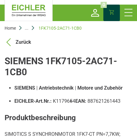
0
Home
...
1FK7105-2AC71-1CB0
Zurück
SIEMENS 1FK7105-2AC71-
1CB0
SIEMENS
|
Antriebstechnik
|
Motore und Zubehör
EICHLER-Art.Nr.:
K1179654
EAN:
887621261443
Produktbeschreibung
SIMOTICS S SYNCHRONMOTOR 1FK7-CT PN=7,7KW;