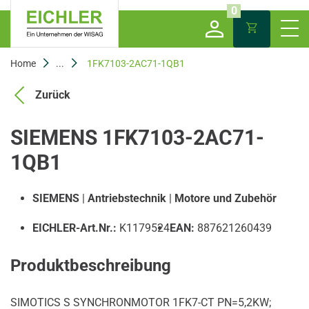
0
Home
...
1FK7103-2AC71-1QB1
Zurück
SIEMENS 1FK7103-2AC71-
1QB1
SIEMENS
|
Antriebstechnik
|
Motore und Zubehör
EICHLER-Art.Nr.:
K1179524
EAN:
887621260439
Produktbeschreibung
SIMOTICS S SYNCHRONMOTOR 1FK7-CT PN=5,2KW;