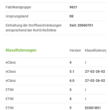
Fabrikategruppe
9621
Ursprungsland
DE
Einhaltung der Stoffbeschränkungen
Seit: 20060701
entsprechend der RoHS-Richtlinie
Klassifizierungen
Version
Klassifizierung
eClass
4
/
eClass
5.1
27-02-26-02
eClass
6.0
27-02-26-02
ETIM
3
/
ETIM
4
/
ETIM
5
EC001851