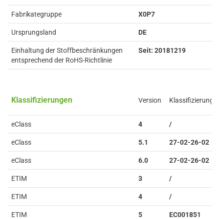
Fabrikategruppe
X0P7
Ursprungsland
DE
Einhaltung der Stoffbeschränkungen
Seit: 20181219
entsprechend der RoHS-Richtlinie
Klassifizierungen
Version
Klassifizierung
eClass
4
/
eClass
5.1
27-02-26-02
eClass
6.0
27-02-26-02
ETIM
3
/
ETIM
4
/
ETIM
5
EC001851