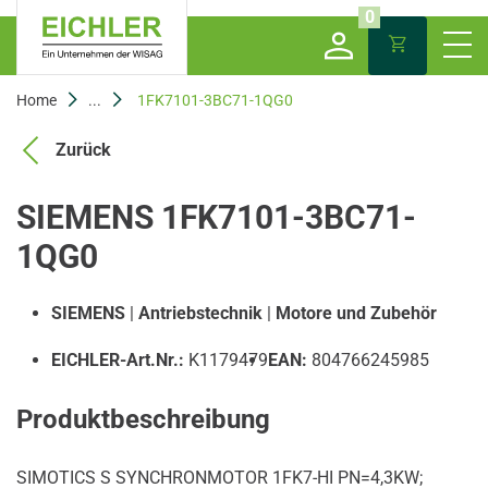
0
Home
...
1FK7101-3BC71-1QG0
Zurück
SIEMENS 1FK7101-3BC71-
1QG0
SIEMENS
|
Antriebstechnik
|
Motore und Zubehör
EICHLER-Art.Nr.:
K1179479
EAN:
804766245985
Produktbeschreibung
SIMOTICS S SYNCHRONMOTOR 1FK7-HI PN=4,3KW;