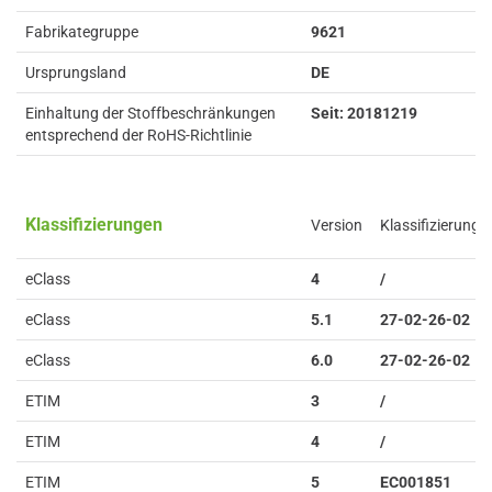
Fabrikategruppe
9621
Ursprungsland
DE
Einhaltung der Stoffbeschränkungen
Seit: 20181219
entsprechend der RoHS-Richtlinie
Klassifizierungen
Version
Klassifizierung
eClass
4
/
eClass
5.1
27-02-26-02
eClass
6.0
27-02-26-02
ETIM
3
/
ETIM
4
/
ETIM
5
EC001851