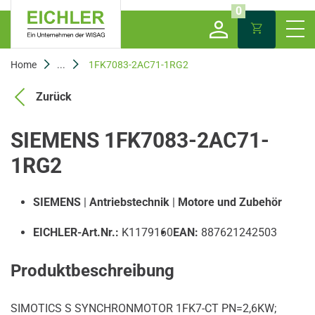
0
Home
...
1FK7083-2AC71-1RG2
Zurück
SIEMENS 1FK7083-2AC71-
1RG2
SIEMENS
|
Antriebstechnik
|
Motore und Zubehör
EICHLER-Art.Nr.:
K1179160
EAN:
887621242503
Produktbeschreibung
SIMOTICS S SYNCHRONMOTOR 1FK7-CT PN=2,6KW;