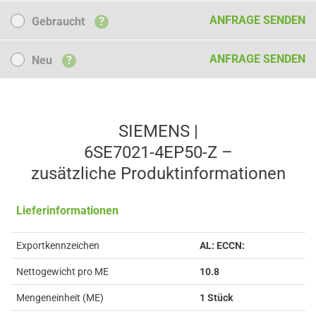
Gebraucht
ANFRAGE SENDEN
Gebraucht
?
Neu
ANFRAGE SENDEN
Neu
?
SIEMENS |
6SE7021-4EP50-Z –
zusätzliche Produkt­informationen
Lieferinformationen
Exportkennzeichen
AL: ECCN:
Nettogewicht pro ME
10.8
Mengeneinheit (ME)
1 Stück