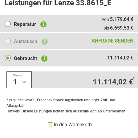
Leistungen für Lenze 33.8615_E
Reparatur
5.179,64 €
von
Reparatur
?
6.659,53 €
bis
Austausch
ANFRAGE SENDEN
Austausch
?
Gebraucht
11.114,02 €
Gebraucht
?
Menge
*
1
11.114,02 €
* zzgl. ges. MwSt., Fracht-/Verpackungskosten und ggfs. Zoll- und
Atlasgebühr.
Hinweis: Unsere Leistungen richten sich ausschließlich an Unternehmen.
In den Warenkorb