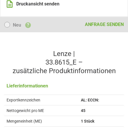
Druckansicht senden
Neu
ANFRAGE SENDEN
Neu
?
Lenze |
33.8615_E –
zusätzliche Produkt­informationen
Lieferinformationen
Exportkennzeichen
AL: ECCN:
Nettogewicht pro ME
45
Mengeneinheit (ME)
1 Stück