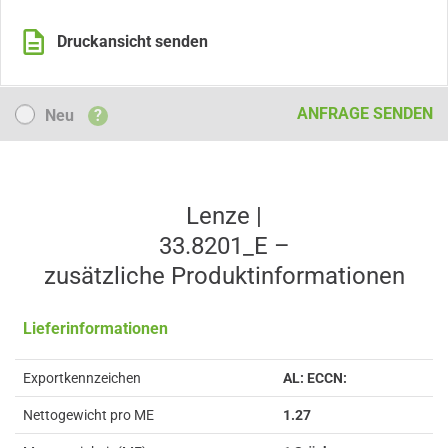
Druckansicht senden
Neu
ANFRAGE SENDEN
Neu
?
Lenze |
33.8201_E –
zusätzliche Produkt­informationen
Lieferinformationen
Exportkennzeichen
AL: ECCN:
Nettogewicht pro ME
1.27