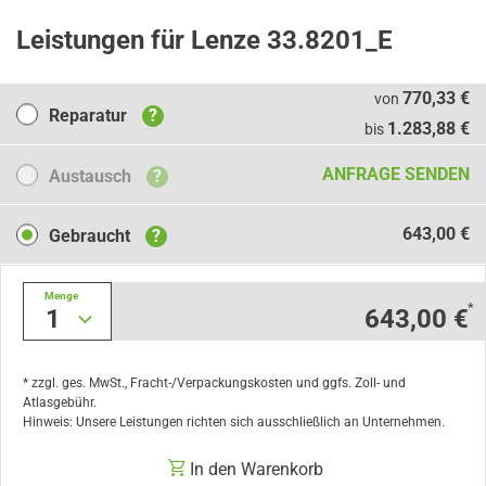
Leistungen für Lenze 33.8201_E
Reparatur
770,33 €
von
Reparatur
?
1.283,88 €
bis
Austausch
ANFRAGE SENDEN
Austausch
?
Gebraucht
643,00 €
Gebraucht
?
Menge
*
1
643,00 €
* zzgl. ges. MwSt., Fracht-/Verpackungskosten und ggfs. Zoll- und
Atlasgebühr.
Hinweis: Unsere Leistungen richten sich ausschließlich an Unternehmen.
In den Warenkorb