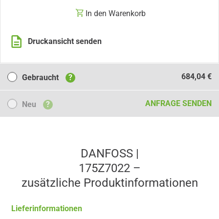
In den Warenkorb
Druckansicht senden
Gebraucht
684,04 €
Gebraucht
?
Neu
ANFRAGE SENDEN
Neu
?
DANFOSS |
175Z7022 –
zusätzliche Produkt­informationen
Lieferinformationen