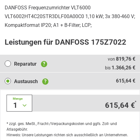
DANFOSS Frequenzumrichter VLT6000
VLT6002HT4C20STR3DLF00A00C0 1,10 kW; 3x 380-460 V;
Kompaktformat IP20; A1 + B-Filter; LCP;
Leistungen für DANFOSS 175Z7022
Reparatur
819,76 €
von
Reparatur
?
1.366,26 €
bis
Austausch
615,64 €
Austausch
?
Menge
*
1
615,64 €
* zzgl. ges. MwSt., Fracht-/Verpackungskosten und ggfs. Zoll- und
Atlasgebühr.
Hinweis: Unsere Leistungen richten sich ausschließlich an Unternehmen.