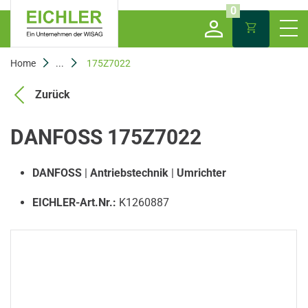
0
Home
...
175Z7022
Zurück
DANFOSS 175Z7022
DANFOSS
|
Antriebstechnik
|
Umrichter
EICHLER-Art.Nr.:
K1260887