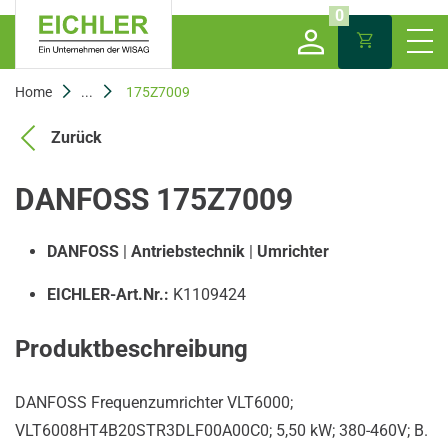
0
Home
...
175Z7009
Zurück
DANFOSS 175Z7009
DANFOSS
|
Antriebstechnik
|
Umrichter
EICHLER-Art.Nr.:
K1109424
Produktbeschreibung
DANFOSS Frequenzumrichter VLT6000;
VLT6008HT4B20STR3DLF00A00C0; 5,50 kW; 380-460V; B.