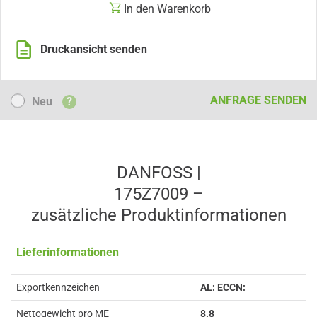
In den Warenkorb
Druckansicht senden
Neu
ANFRAGE SENDEN
Neu
?
DANFOSS |
175Z7009 –
zusätzliche Produkt­informationen
Lieferinformationen
Exportkennzeichen
AL: ECCN:
Nettogewicht pro ME
8.8