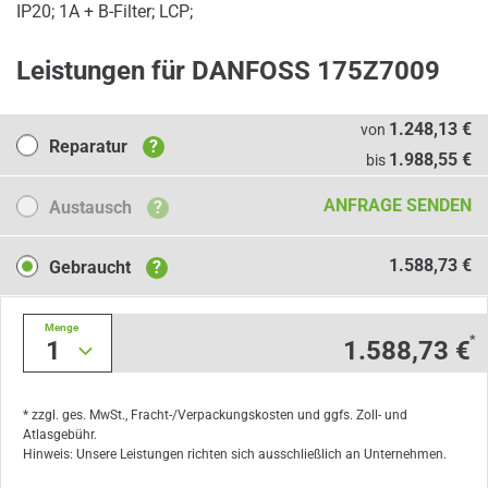
IP20; 1A + B-Filter; LCP;
Leistungen für DANFOSS 175Z7009
Reparatur
1.248,13 €
von
Reparatur
?
1.988,55 €
bis
Austausch
ANFRAGE SENDEN
Austausch
?
Gebraucht
1.588,73 €
Gebraucht
?
Menge
*
1
1.588,73 €
* zzgl. ges. MwSt., Fracht-/Verpackungskosten und ggfs. Zoll- und
Atlasgebühr.
Hinweis: Unsere Leistungen richten sich ausschließlich an Unternehmen.