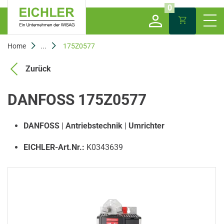
0
Home
...
175Z0577
Zurück
DANFOSS 175Z0577
DANFOSS
|
Antriebstechnik
|
Umrichter
EICHLER-Art.Nr.:
K0343639