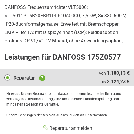
DANFOSS Frequenzumrichter VLT5000;
VLT5011PT5B20EBR1DLF10A00C0; 7,5 kW; 3x 380-500 V,
IP20-Buchformatgehäuse; Erweitert mit Bremschopper;
EMV Filter 1A; mit Displayeinheit (LCP); Feldbusoption
Profibus DP V0/V1 12 Mbaud; ohne Anwendungsoption;
Leistungen für DANFOSS 175Z0577
Reparatur
1.180,13 €
von
Reparatur
?
2.124,23 €
bis
Hinweis: Unsere Reparaturen umfassen stets eine technische Reinigung,
vorbeugende Instandhaltung, eine umfassende Funktionsprüfung und
mindestens 24 Monate Garantie.
Unsere Leistungen richten sich ausschließlich an Unternehmen.
Reparatur anmelden