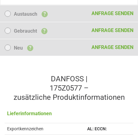
Austausch
ANFRAGE SENDEN
Austausch
?
Gebraucht
ANFRAGE SENDEN
Gebraucht
?
Neu
ANFRAGE SENDEN
Neu
?
DANFOSS |
175Z0577 –
zusätzliche Produkt­informationen
Lieferinformationen
Exportkennzeichen
AL: ECCN: