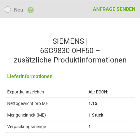
Neu
ANFRAGE SENDEN
Neu
?
SIEMENS |
6SC9830-0HF50 –
zusätzliche Produkt­informationen
Lieferinformationen
Exportkennzeichen
AL: ECCN:
Nettogewicht pro ME
1.15
Mengeneinheit (ME)
1 Stück
Verpackungsmenge
1