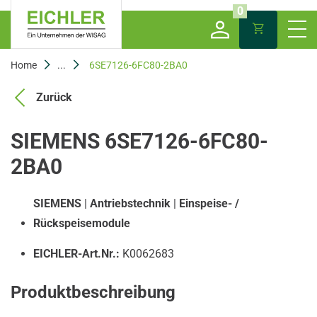
0
Home
...
6SE7126-6FC80-2BA0
Zurück
SIEMENS 6SE7126-6FC80-
2BA0
SIEMENS
|
Antriebstechnik
|
Einspeise- /
Rückspeisemodule
EICHLER-Art.Nr.:
K0062683
Produktbeschreibung