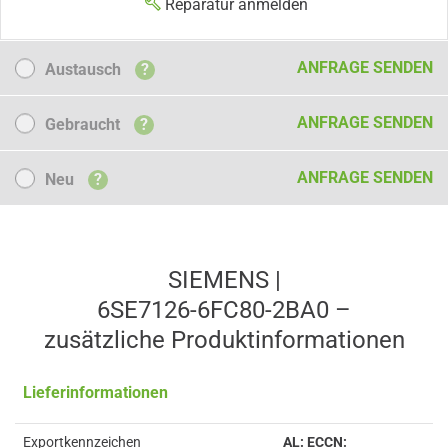
Reparatur anmelden
Austausch
ANFRAGE SENDEN
Austausch
?
Gebraucht
ANFRAGE SENDEN
Gebraucht
?
Neu
ANFRAGE SENDEN
Neu
?
SIEMENS |
6SE7126-6FC80-2BA0 –
zusätzliche Produkt­informationen
Lieferinformationen
Exportkennzeichen
AL: ECCN: