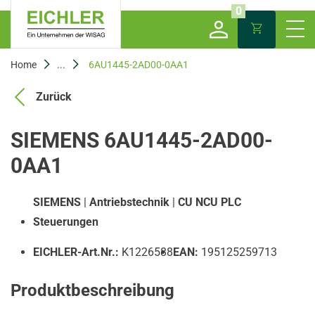
0
Home
...
6AU1445-2AD00-0AA1
Zurück
SIEMENS 6AU1445-2AD00-
0AA1
SIEMENS
|
Antriebstechnik
|
CU NCU PLC
Steuerungen
EICHLER-Art.Nr.:
K1226588
EAN:
195125259713
Produktbeschreibung