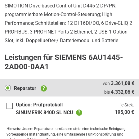
SIMOTION Drive-based Control Unit D445-2 DP/PN;
programmierbare Motion-Control-Steuerung; High
Performance; Schnittstellen: 12 DI 16DI/DO, 6 Drive-CLiQ 2
PROFIBUS, 3 PROFINET-Ports 2 Ethernet, 2 USB 1 Option
Slot; inkl. Doppelluefter-/ Batteriemodul und Batterie
Leistungen für SIEMENS 6AU1445-
2AD00-0AA1
Reparatur
3.361,08 €
von
Reparatur
?
4.332,06 €
bis
Option: Prüfprotokoll
je Stck.
195,00 €
SINUMERIK 840D SL NCU
?
Hinweis: Unsere Reparaturen umfassen stets eine technische Reinigung,
vorbeugende Instandhaltung, eine umfassende Funktionsprüfung und