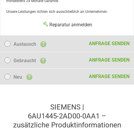
mindestens 24 Monate Garantie.
Unsere Leistungen richten sich ausschließlich an Unternehmen.
Reparatur anmelden
Austausch
ANFRAGE SENDEN
Austausch
?
Gebraucht
ANFRAGE SENDEN
Gebraucht
?
Neu
ANFRAGE SENDEN
Neu
?
SIEMENS |
6AU1445-2AD00-0AA1 –
zusätzliche Produkt­informationen