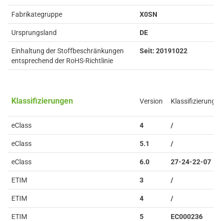
Fabrikategruppe
X0SN
Ursprungsland
DE
Einhaltung der Stoffbeschränkungen
Seit: 20191022
entsprechend der RoHS-Richtlinie
Klassifizierungen
Version
Klassifizierung
eClass
4
/
eClass
5.1
/
eClass
6.0
27-24-22-07
ETIM
3
/
ETIM
4
/
ETIM
5
EC000236