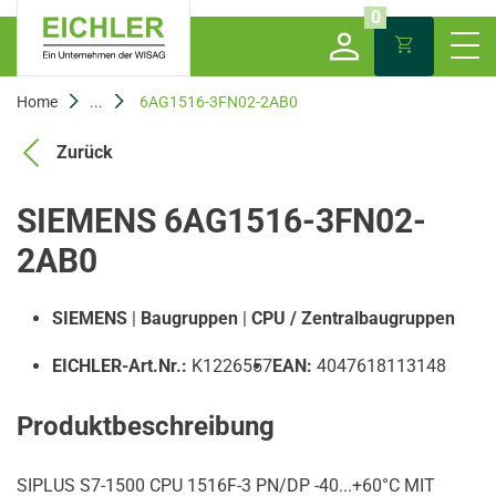
0
Home
...
6AG1516-3FN02-2AB0
Zurück
SIEMENS 6AG1516-3FN02-
2AB0
SIEMENS
|
Baugruppen
|
CPU / Zentralbaugruppen
EICHLER-Art.Nr.:
K1226557
EAN:
4047618113148
Produktbeschreibung
SIPLUS S7-1500 CPU 1516F-3 PN/DP -40...+60°C MIT