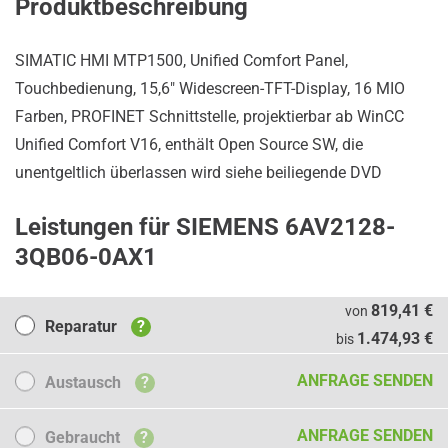
Produktbeschreibung
SIMATIC HMI MTP1500, Unified Comfort Panel,
Touchbedienung, 15,6" Widescreen-TFT-Display, 16 MIO
Farben, PROFINET Schnittstelle, projektierbar ab WinCC
Unified Comfort V16, enthält Open Source SW, die
unentgeltlich überlassen wird siehe beiliegende DVD
Leistungen für SIEMENS 6AV2128-
3QB06-0AX1
Reparatur
819,41 €
von
Reparatur
?
1.474,93 €
bis
Austausch
ANFRAGE SENDEN
Austausch
?
Gebraucht
ANFRAGE SENDEN
Gebraucht
?