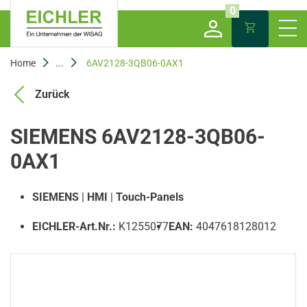
0
Home
...
6AV2128-3QB06-0AX1
Zurück
SIEMENS 6AV2128-3QB06-
0AX1
SIEMENS
|
HMI
|
Touch-Panels
EICHLER-Art.Nr.:
K1255077
EAN:
4047618128012