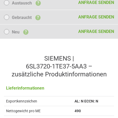
ANFRAGE SENDEN
Austausch
?
Gebraucht
ANFRAGE SENDEN
Gebraucht
?
Neu
ANFRAGE SENDEN
Neu
?
SIEMENS |
6SL3720-1TE37-5AA3 –
zusätzliche Produkt­informationen
Lieferinformationen
Exportkennzeichen
AL: N ECCN: N
Nettogewicht pro ME
490