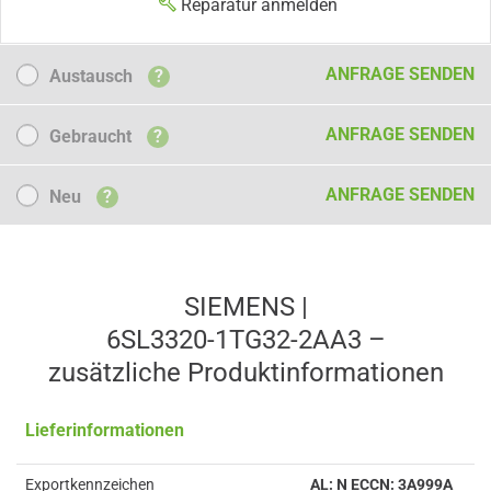
Reparatur anmelden
Austausch
ANFRAGE SENDEN
Austausch
?
Gebraucht
ANFRAGE SENDEN
Gebraucht
?
Neu
ANFRAGE SENDEN
Neu
?
SIEMENS |
6SL3320-1TG32-2AA3 –
zusätzliche Produkt­informationen
Lieferinformationen
Exportkennzeichen
AL: N ECCN: 3A999A