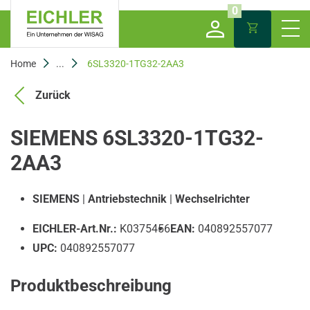
0
Home
...
6SL3320-1TG32-2AA3
Zurück
SIEMENS 6SL3320-1TG32-
2AA3
SIEMENS
|
Antriebstechnik
|
Wechselrichter
EICHLER-Art.Nr.:
K0375456
EAN:
040892557077
UPC:
040892557077
Produktbeschreibung