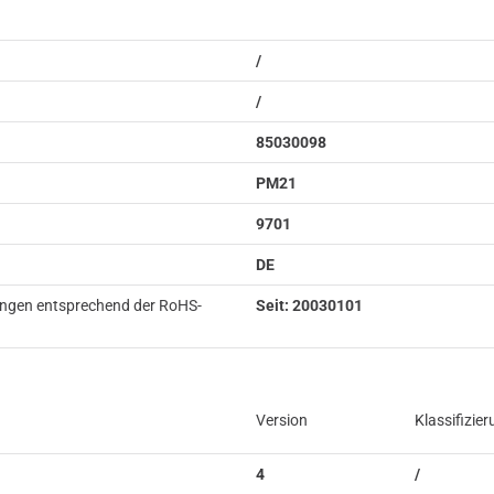
/
/
85030098
PM21
9701
DE
ungen entsprechend der RoHS-
Seit: 20030101
Version
Klassifizie
4
/