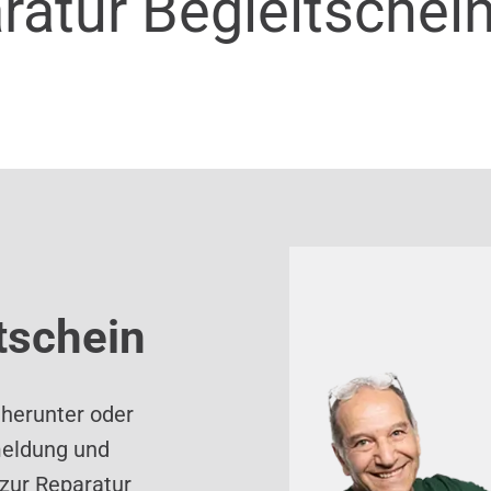
ratur Begleitschei
tschein
 herunter oder
meldung und
zur Reparatur