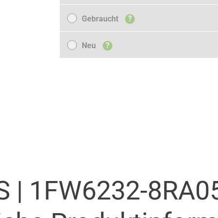
Gebraucht
Gebraucht
?
Neu
Neu
?
S |
1FW6232-8RA05