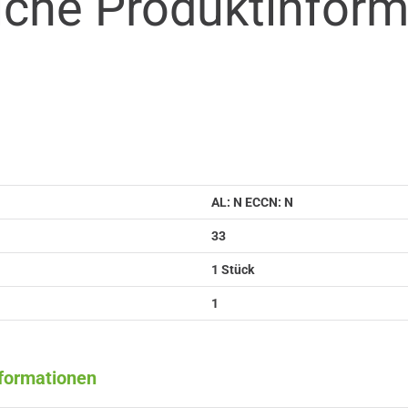
iche Produkt­infor
AL: N ECCN: N
33
1 Stück
1
nformationen