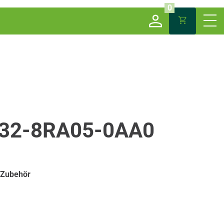
0
32-8RA05-0AA0
 Zubehör