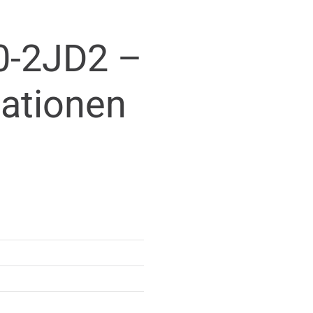
-2JD2 –
mationen