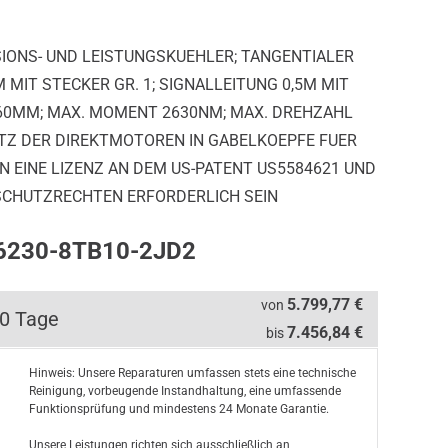
SIONS- UND LEISTUNGSKUEHLER; TANGENTIALER
MIT STECKER GR. 1; SIGNALLEITUNG 0,5M MIT
160MM; MAX. MOMENT 2630NM; MAX. DREHZAHL
SATZ DER DIREKTMOTOREN IN GABELKOEPFE FUER
EINE LIZENZ AN DEM US-PATENT US5584621 UND
CHUTZRECHTEN ERFORDERLICH SEIN
W6230-8TB10-2JD2
5.799,77 €
von
10 Tage
7.456,84 €
bis
Hinweis: Unsere Reparaturen umfassen stets eine technische
Reinigung, vorbeugende Instandhaltung, eine umfassende
Funktionsprüfung und mindestens 24 Monate Garantie.
Unsere Leistungen richten sich ausschließlich an