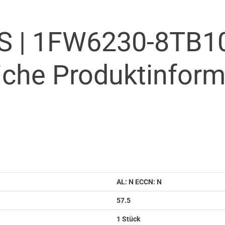
S |
1FW6230-8TB10
iche Produkt­infor
AL: N ECCN: N
57.5
1 Stück