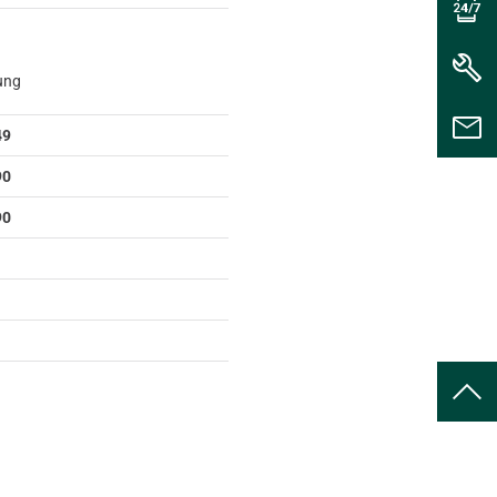
rung
49
90
90