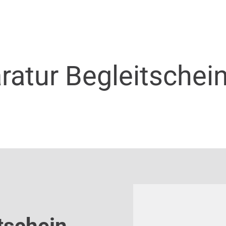
ratur Begleitschei
tschein