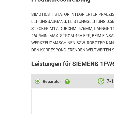
SIMOTICS T STATOR INTEGRIERTER PRAEZI
LEITUNGSABGANG; LEISTUNGSLEITUNG 0,5M 
STECKER M17; DURCHM. 576MM; LAENGE 
46U/MIN; MAX. STROM 45A EFF; BEIM EIN
WERKZEUGMASCHINEN BZW. ROBOTER KANN 
DEN KORRESPONDIERENDEN WELTWEITEN S
Leistungen für SIEMENS 1F
Reparatur
7-
Reparatur
?