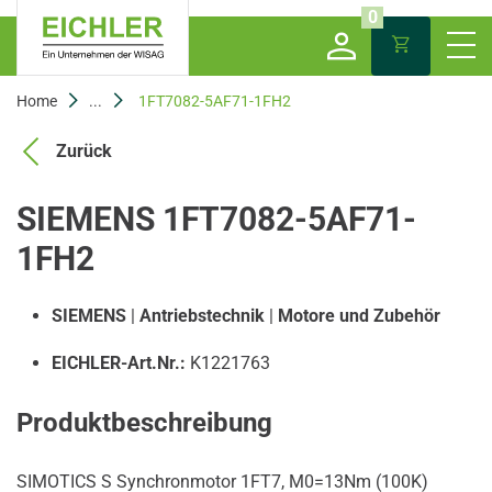
0
Home
...
1FT7082-5AF71-1FH2
Zurück
SIEMENS 1FT7082-5AF71-
1FH2
SIEMENS
|
Antriebstechnik
|
Motore und Zubehör
EICHLER-Art.Nr.:
K1221763
Produktbeschreibung
SIMOTICS S Synchronmotor 1FT7, M0=13Nm (100K)