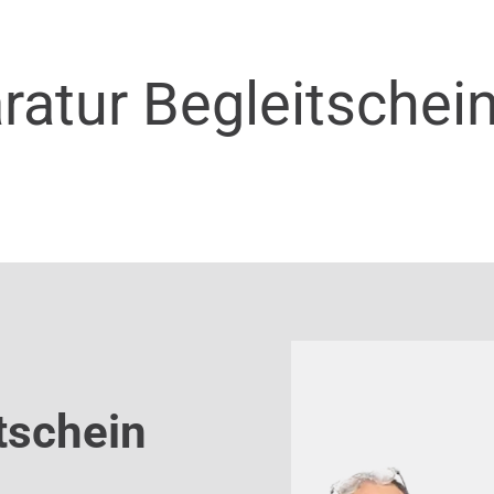
ratur Begleitschei
tschein