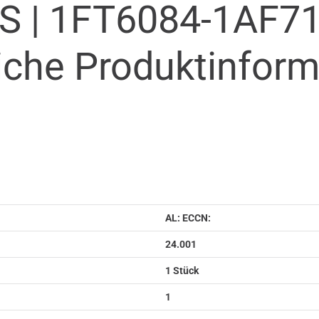
S |
1FT6084-1AF71
iche Produkt­infor
AL: ECCN:
24.001
1 Stück
1