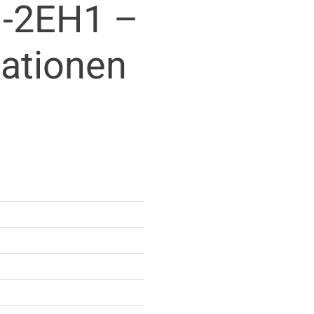
-2EH1 –
mationen