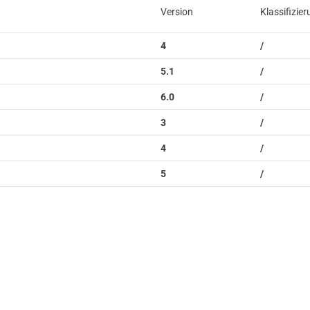
Version
Klassifizie
4
/
5.1
/
6.0
/
3
/
4
/
5
/