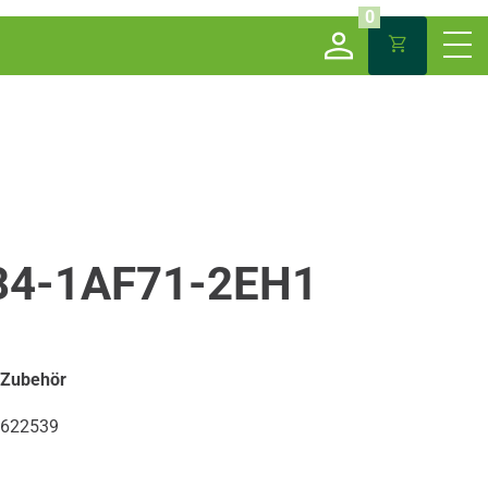
0
84-1AF71-2EH1
 Zubehör
622539