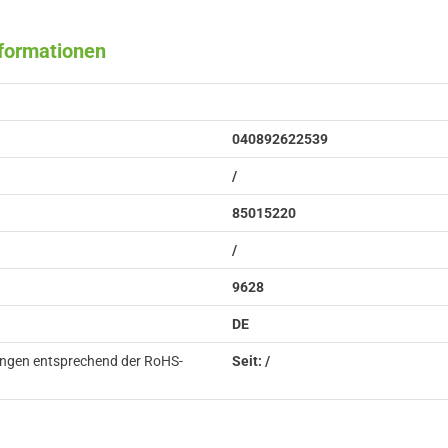
nformationen
040892622539
/
85015220
/
9628
DE
ungen entsprechend der RoHS-
Seit: /