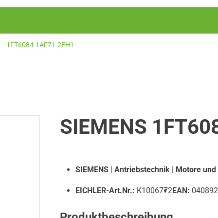
1FT6084-1AF71-2EH1
SIEMENS 1FT60
SIEMENS
|
Antriebstechnik
|
Motore und
EICHLER-Art.Nr.:
K1006772
EAN:
040892
Produktbeschreibung