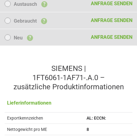
Austausch
ANFRAGE SENDEN
Austausch
?
Gebraucht
ANFRAGE SENDEN
Gebraucht
?
Neu
ANFRAGE SENDEN
Neu
?
SIEMENS |
1FT6061-1AF71-.A.0 –
zusätzliche Produkt­informationen
Lieferinformationen
Exportkennzeichen
AL: ECCN:
Nettogewicht pro ME
8