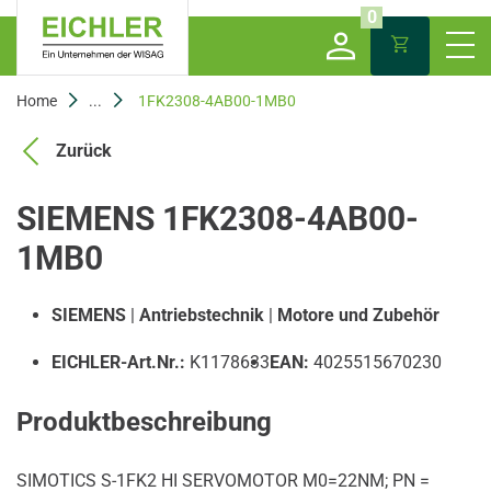
0
Home
...
1FK2308-4AB00-1MB0
Zurück
SIEMENS 1FK2308-4AB00-
1MB0
SIEMENS
|
Antriebstechnik
|
Motore und Zubehör
EICHLER-Art.Nr.:
K1178633
EAN:
4025515670230
Produktbeschreibung
SIMOTICS S-1FK2 HI SERVOMOTOR M0=22NM; PN =