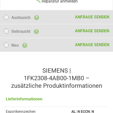
Reparatur anmelden
Austausch
ANFRAGE SENDEN
Austausch
?
Gebraucht
ANFRAGE SENDEN
Gebraucht
?
Neu
ANFRAGE SENDEN
Neu
?
SIEMENS |
1FK2308-4AB00-1MB0 –
zusätzliche Produkt­informationen
Lieferinformationen
Exportkennzeichen
AL: N ECCN: N