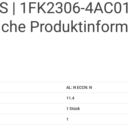
S |
1FK2306-4AC01
iche Produkt­infor
AL: N ECCN: N
11.4
1 Stück
1