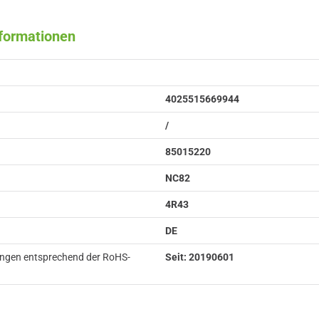
nformationen
4025515669944
/
85015220
NC82
4R43
DE
ungen entsprechend der RoHS-
Seit: 20190601