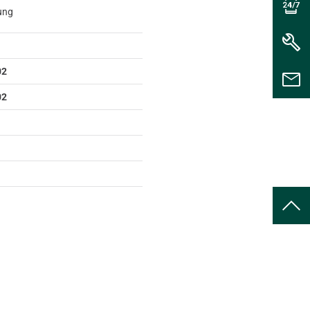
rung
02
02