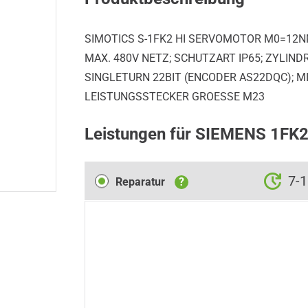
SIMOTICS S-1FK2 HI SERVOMOTOR M0=12NM
MAX. 480V NETZ; SCHUTZART IP65; ZYLI
SINGLETURN 22BIT (ENCODER AS22DQC); MI
LEISTUNGSSTECKER GROESSE M23
Leistungen für SIEMENS 1F
Reparatur
7-
Reparatur
?