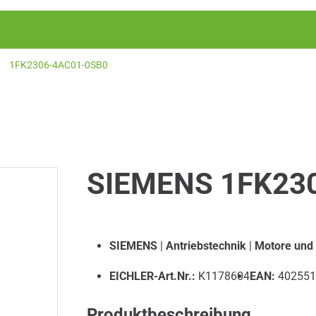
1FK2306-4AC01-0SB0
SIEMENS 1FK23
SIEMENS
|
Antriebstechnik
|
Motore und
EICHLER-Art.Nr.:
K1178604
EAN:
402551
Produktbeschreibung