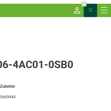
0
06-4AC01-0SB0
 Zubehör
5669944