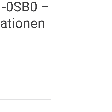
-0SB0 –
mationen