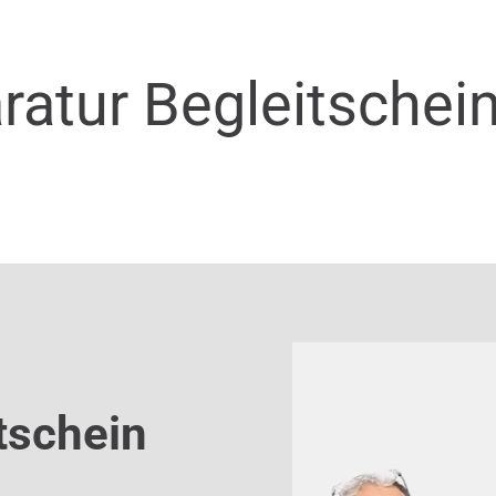
ratur Begleitschei
tschein