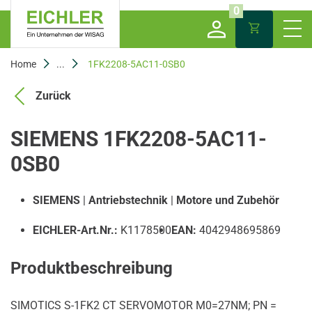
0
Home
...
1FK2208-5AC11-0SB0
Zurück
SIEMENS 1FK2208-5AC11-
0SB0
SIEMENS
|
Antriebstechnik
|
Motore und Zubehör
EICHLER-Art.Nr.:
K1178500
EAN:
4042948695869
Produktbeschreibung
SIMOTICS S-1FK2 CT SERVOMOTOR M0=27NM; PN =