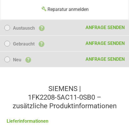
Reparatur anmelden
Austausch
ANFRAGE SENDEN
Austausch
?
Gebraucht
ANFRAGE SENDEN
Gebraucht
?
Neu
ANFRAGE SENDEN
Neu
?
SIEMENS |
1FK2208-5AC11-0SB0 –
zusätzliche Produkt­informationen
Lieferinformationen