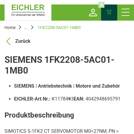
0
Home
...
1FK2208-5AC01-1MB0
Zurück
SIEMENS 1FK2208-5AC01-
1MB0
SIEMENS
|
Antriebstechnik
|
Motore und Zubehör
EICHLER-Art.Nr.:
K1178493
EAN:
4042948695791
Produktbeschreibung
SIMOTICS S-1FK2 CT SERVOMOTOR M0=27NM; PN =