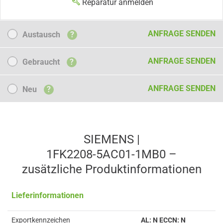
Reparatur anmelden
Austausch
ANFRAGE SENDEN
Austausch
?
Gebraucht
ANFRAGE SENDEN
Gebraucht
?
Neu
ANFRAGE SENDEN
Neu
?
SIEMENS |
1FK2208-5AC01-1MB0 –
zusätzliche Produkt­informationen
Lieferinformationen
Exportkennzeichen
AL: N ECCN: N