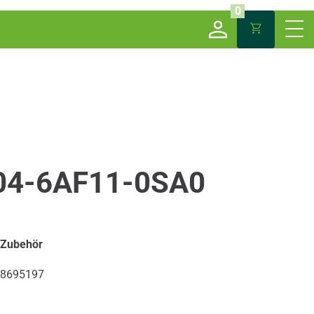
0
04-6AF11-0SA0
 Zubehör
8695197