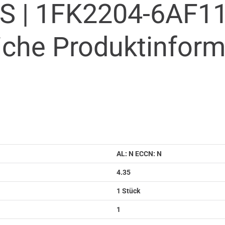
S |
1FK2204-6AF11
iche Produkt­infor
AL: N ECCN: N
4.35
1 Stück
1