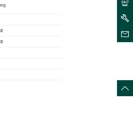
rung
02
02