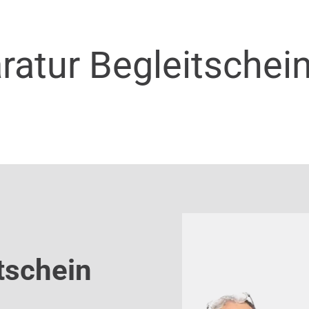
ratur Begleitschei
tschein