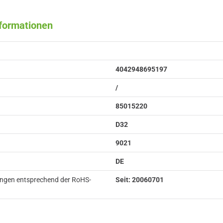
nformationen
4042948695197
/
85015220
D32
9021
DE
ungen entsprechend der RoHS-
Seit: 20060701