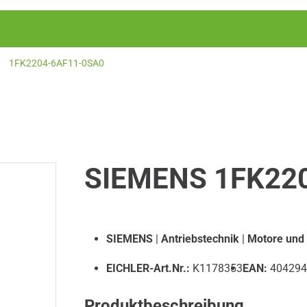
1FK2204-6AF11-0SA0
SIEMENS 1FK22
SIEMENS
|
Antriebstechnik
|
Motore und
EICHLER-Art.Nr.:
K1178353
EAN:
404294
Produktbeschreibung