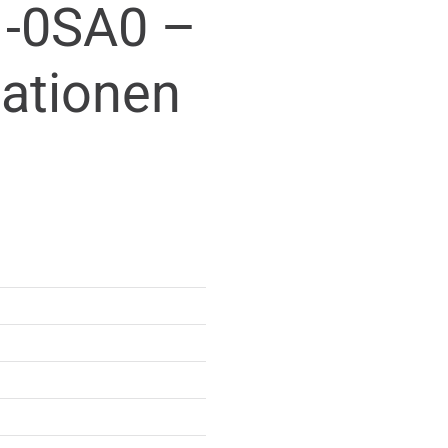
-0SA0 –
mationen