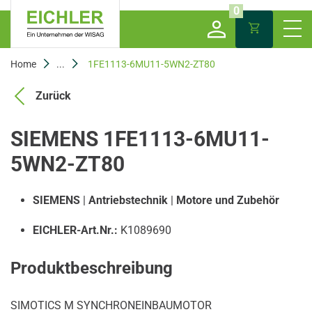
0
Home
...
1FE1113-6MU11-5WN2-ZT80
Zurück
SIEMENS 1FE1113-6MU11-
5WN2-ZT80
SIEMENS
|
Antriebstechnik
|
Motore und Zubehör
EICHLER-Art.Nr.:
K1089690
Produktbeschreibung
SIMOTICS M SYNCHRONEINBAUMOTOR