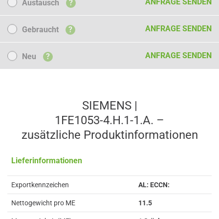
ANFRAGE SENDEN
Austausch
?
Gebraucht
ANFRAGE SENDEN
Gebraucht
?
Neu
ANFRAGE SENDEN
Neu
?
SIEMENS |
1FE1053-4.H.1-1.A. –
zusätzliche Produkt­informationen
Lieferinformationen
Exportkennzeichen
AL: ECCN:
Nettogewicht pro ME
11.5