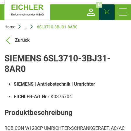
0
Home
...
6SL3710-3BJ31-8AR0
Zurück
SIEMENS 6SL3710-3BJ31-
8AR0
SIEMENS
|
Antriebstechnik
|
Umrichter
EICHLER-Art.Nr.:
K0375704
Produktbeschreibung
ROBICON W120CP UMRICHTER-SCHRANKGERAET, AC/AC