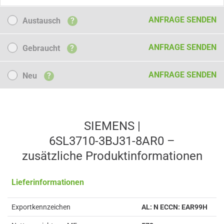
Austausch
ANFRAGE SENDEN
Austausch
?
Gebraucht
ANFRAGE SENDEN
Gebraucht
?
Neu
ANFRAGE SENDEN
Neu
?
SIEMENS |
6SL3710-3BJ31-8AR0 –
zusätzliche Produkt­informationen
Lieferinformationen
Exportkennzeichen
AL: N ECCN: EAR99H