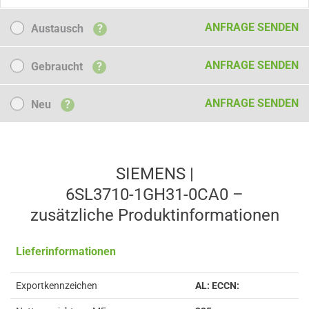
Austausch
ANFRAGE SENDEN
Austausch
?
Gebraucht
ANFRAGE SENDEN
Gebraucht
?
Neu
ANFRAGE SENDEN
Neu
?
SIEMENS |
6SL3710-1GH31-0CA0 –
zusätzliche Produkt­informationen
Lieferinformationen
Exportkennzeichen
AL: ECCN: