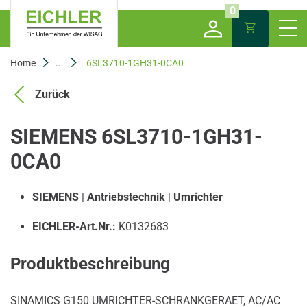
0
Home
...
6SL3710-1GH31-0CA0
Zurück
SIEMENS 6SL3710-1GH31-
0CA0
SIEMENS
|
Antriebstechnik
|
Umrichter
EICHLER-Art.Nr.:
K0132683
Produktbeschreibung
SINAMICS G150 UMRICHTER-SCHRANKGERAET, AC/AC