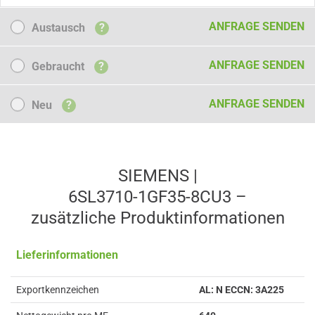
Austausch
ANFRAGE SENDEN
Austausch
?
Gebraucht
ANFRAGE SENDEN
Gebraucht
?
Neu
ANFRAGE SENDEN
Neu
?
SIEMENS |
6SL3710-1GF35-8CU3 –
zusätzliche Produkt­informationen
Lieferinformationen
Exportkennzeichen
AL: N ECCN: 3A225