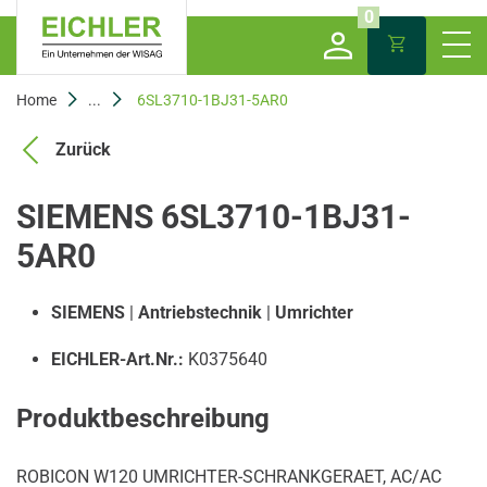
0
Home
...
6SL3710-1BJ31-5AR0
Zurück
SIEMENS 6SL3710-1BJ31-
5AR0
SIEMENS
|
Antriebstechnik
|
Umrichter
EICHLER-Art.Nr.:
K0375640
Produktbeschreibung
ROBICON W120 UMRICHTER-SCHRANKGERAET, AC/AC