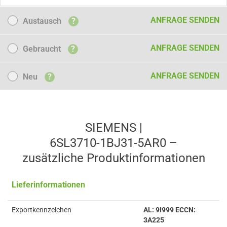
Austausch
ANFRAGE SENDEN
Austausch
?
Gebraucht
ANFRAGE SENDEN
Gebraucht
?
Neu
ANFRAGE SENDEN
Neu
?
SIEMENS |
6SL3710-1BJ31-5AR0 –
zusätzliche Produkt­informationen
Lieferinformationen
Exportkennzeichen
AL: 9I999 ECCN:
3A225